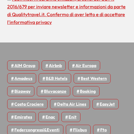
2016/679 per inviare newsletter e informazioni da parte
c
di Qualitytravel.it. Confermo di aver letto e di accettare
o
l'informativa privacy
l
i
AIM Group
Airbnb
Air Europa
Amadeus
B&B Hotels
Best Western
Bizaway
Bluvacanze
Booking
Costa Crociere
Delta Air Lines
EasyJet
Emirates
Enac
Enit
Federcongressi&eventi
Flixbus
Fto