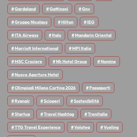
Gardaland
Gattinoni
Gnv
Gruppo Nicolaus
Hilton
IEG
ITA Airways
Italo
Mandarin Oriental
Marriott International
MPI Italia
MSC Crociere
Nh Hotel Group
Nomine
Nuove Aperture Hotel
Olimpiadi Milano Cortina 2026
Passaporti
Ryanair
Scioperi
Sostenibilità
Startup
Travel Hashtag
Trenitalia
TTG Travel Experience
Volotea
Vueling