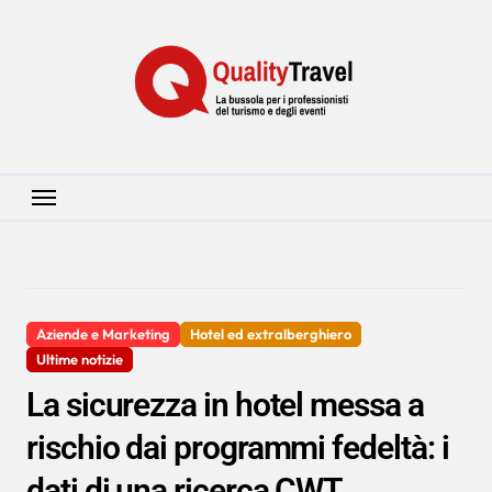
Salta
al
contenuto
Aziende e Marketing
Hotel ed extralberghiero
Ultime notizie
La sicurezza in hotel messa a
rischio dai programmi fedeltà: i
dati di una ricerca CWT