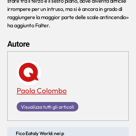
stare tra il terzo e il sesto piano, dove diventa difficile
irrompere per un intruso, ma si è ancora in grado di
raggiungere la maggior parte delle scale antincendio»
ha aggiunto Falter.
Autore
Paola Colombo
Visualizza tutti gli articoli
N
Fico Eataly World: nei p