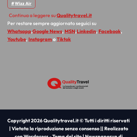
Wizz Air
Continua a leggere su
Qualitytravel.it
Per restare sempre aggiornato seguici su
Whatsapp
,
Google News
,
MSN
,
Linkedin
,
Facebook
,
Youtube
,
Instagram
o
Tiktok
Copyright 2026 Qualitytravel.it © Tutti i diritti riservati
| Vietata la riproduzione senza consenso || Realizzato
con Wordpress - Tema del sito
|
Newspaperup
di