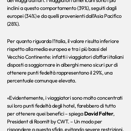
dei viaggi d’affari. I viaggiatori americani sono i più
inclini a questo comportamento (39%), seguiti dagli
europei (34%) e da quelli provenienti dall’Asia Pacifico
(28%).
Per quanto riguarda l’Italia, il valore risulta inferiore
rispetto alla media europea e tra i più bassi del
Vecchio Continente: infatti i viaggiatori d’affari italiani
disposti a soggiornare in alberghi meno sicuri pur di
ottenere punti fedeltà rappresentano il 29%, una
percentuale comunque elevata.
«Evidentemente, i viaggiatori sono molto concentrati
sui loro punti fedeltà degli hotel, farebbero di tutto
per ottenere quei benefici – spiega
David Falter
,
President di RoomIt by CWT. – Un modo per
rispondere a questa sfida, evitando severe restrizioni,