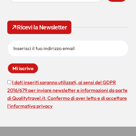
z
c
e
i
r
o
c
Ricevi la Newsletter
a
n
p
e
e
r
a
:
r
t
i
I dati inseriti saranno utilizzati, ai sensi del GDPR
2016/679 per inviare newsletter e informazioni da parte
c
di Qualitytravel.it. Confermo di aver letto e di accettare
o
l'informativa privacy
l
i