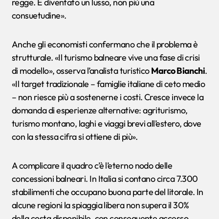
regge. È diventato un lusso, non più una
consuetudine».
Anche gli economisti confermano che il problema è
strutturale. «Il turismo balneare vive una fase di crisi
di modello», osserva l’analista turistico
Marco Bianchi
.
«Il target tradizionale – famiglie italiane di ceto medio
– non riesce più a sostenerne i costi. Cresce invece la
domanda di esperienze alternative: agriturismo,
turismo montano, laghi e viaggi brevi all’estero, dove
con la stessa cifra si ottiene di più».
A complicare il quadro c’è l’eterno nodo delle
concessioni balneari. In Italia si contano circa 7.300
stabilimenti che occupano buona parte del litorale. In
alcune regioni la spiaggia libera non supera il 30%
della costa disponibile, con conseguente accesso