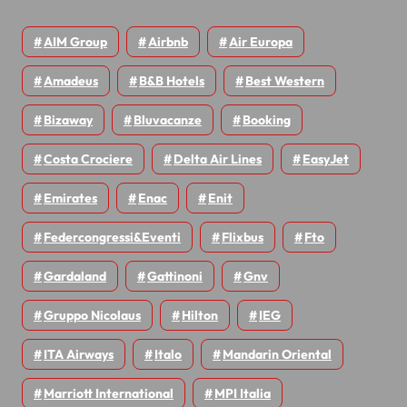
AIM Group
Airbnb
Air Europa
Amadeus
B&B Hotels
Best Western
Bizaway
Bluvacanze
Booking
Costa Crociere
Delta Air Lines
EasyJet
Emirates
Enac
Enit
Federcongressi&eventi
Flixbus
Fto
Gardaland
Gattinoni
Gnv
Gruppo Nicolaus
Hilton
IEG
ITA Airways
Italo
Mandarin Oriental
Marriott International
MPI Italia