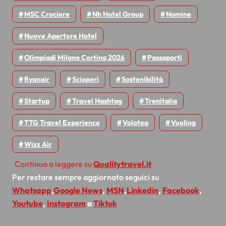
MSC Crociere
Nh Hotel Group
Nomine
Nuove Aperture Hotel
Olimpiadi Milano Cortina 2026
Passaporti
Ryanair
Scioperi
Sostenibilità
Startup
Travel Hashtag
Trenitalia
TTG Travel Experience
Volotea
Vueling
Wizz Air
Continua a leggere su
Qualitytravel.it
Per restare sempre aggiornato seguici su
Whatsapp
,
Google News
,
MSN
,
Linkedin
,
Facebook
,
Youtube
,
Instagram
o
Tiktok