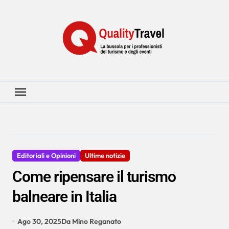
Salta
al
contenuto
Editoriali e Opinioni
Ultime notizie
Come ripensare il turismo
balneare in Italia
Ago 30, 2025
Da Mino Reganato