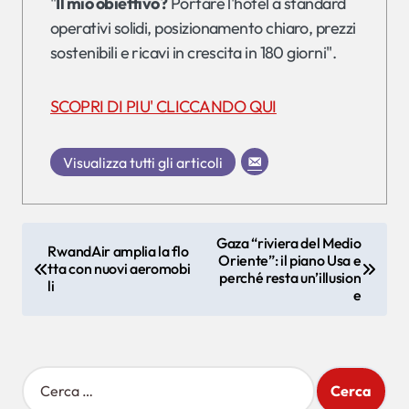
"
Il mio obiettivo?
Portare l'hotel a standard
operativi solidi, posizionamento chiaro, prezzi
sostenibili e ricavi in crescita in 180 giorni".
SCOPRI DI PIU' CLICCANDO QUI
Visualizza tutti gli articoli
N
Gaza “riviera del Medio
RwandAir amplia la flo
Oriente”: il piano Usa e
a
tta con nuovi aeromobi
perché resta un’illusion
li
v
e
i
g
R
a
i