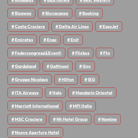
Amadeus
B&B Hotels
Best Western
Bizaway
Bluvacanze
Booking
Costa Crociere
Delta Air Lines
EasyJet
Emirates
Enac
Enit
Federcongressi&eventi
Flixbus
Fto
Gardaland
Gattinoni
Gnv
Gruppo Nicolaus
Hilton
IEG
ITA Airways
Italo
Mandarin Oriental
Marriott International
MPI Italia
MSC Crociere
Nh Hotel Group
Nomine
Nuove Aperture Hotel