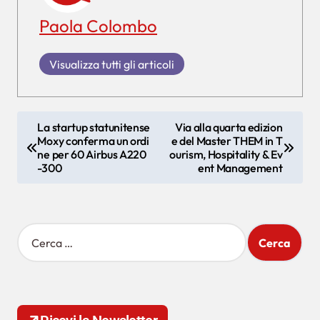
Paola Colombo
Visualizza tutti gli articoli
N
La startup statunitense
Via alla quarta edizion
Moxy conferma un ordi
e del Master THEM in T
a
ne per 60 Airbus A220
ourism, Hospitality & Ev
v
-300
ent Management
i
g
R
a
i
z
c
e
i
r
o
c