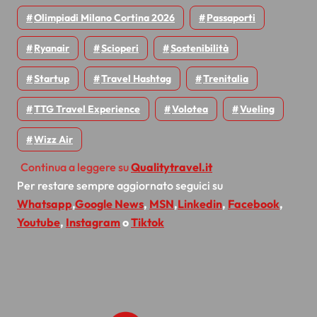
Olimpiadi Milano Cortina 2026
Passaporti
Ryanair
Scioperi
Sostenibilità
Startup
Travel Hashtag
Trenitalia
TTG Travel Experience
Volotea
Vueling
Wizz Air
Continua a leggere su
Qualitytravel.it
Per restare sempre aggiornato seguici su
Whatsapp
,
Google News
,
MSN
,
Linkedin
,
Facebook
,
Youtube
,
Instagram
o
Tiktok