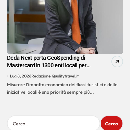
Deda Next porta GeoSpending di
Mastercard in 1300 enti locali per
misurare l’impatto del turismo
Lug 8, 2026
Redazione Qualitytravel.it
Misurare l’impatto economico dei flussi turistici e delle
iniziative locali è una priorità sempre più...
R
i