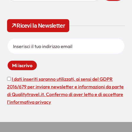
c
e
r
c
Ricevi la Newsletter
a
p
e
r
:
I dati inseriti saranno utilizzati, ai sensi del GDPR
2016/679 per inviare newsletter e informazioni da parte
di Qualitytravel.it. Confermo di aver letto e di accettare
l'informativa privacy