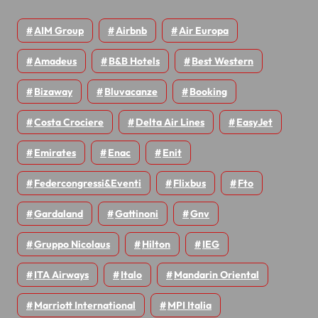
AIM Group
Airbnb
Air Europa
Amadeus
B&B Hotels
Best Western
Bizaway
Bluvacanze
Booking
Costa Crociere
Delta Air Lines
EasyJet
Emirates
Enac
Enit
Federcongressi&eventi
Flixbus
Fto
Gardaland
Gattinoni
Gnv
Gruppo Nicolaus
Hilton
IEG
ITA Airways
Italo
Mandarin Oriental
Marriott International
MPI Italia