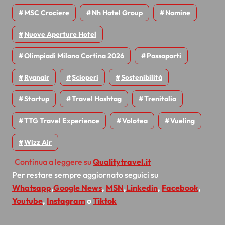
MSC Crociere
Nh Hotel Group
Nomine
Nuove Aperture Hotel
Olimpiadi Milano Cortina 2026
Passaporti
Ryanair
Scioperi
Sostenibilità
Startup
Travel Hashtag
Trenitalia
TTG Travel Experience
Volotea
Vueling
Wizz Air
Continua a leggere su
Qualitytravel.it
Per restare sempre aggiornato seguici su
Whatsapp
,
Google News
,
MSN
,
Linkedin
,
Facebook
,
Youtube
,
Instagram
o
Tiktok