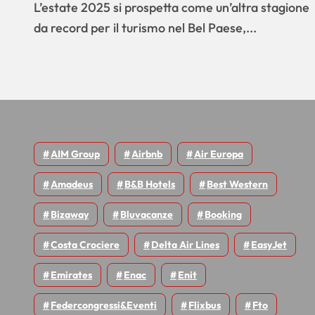
la vacanza
L’estate 2025 si prospetta come un’altra stagione
da record per il turismo nel Bel Paese,...
AIM Group
Airbnb
Air Europa
Amadeus
B&B Hotels
Best Western
Bizaway
Bluvacanze
Booking
Costa Crociere
Delta Air Lines
EasyJet
Emirates
Enac
Enit
Federcongressi&eventi
Flixbus
Fto