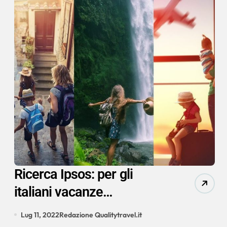
Ricerca Ipsos: per gli
italiani vacanze
irrinunciabili, ma si
Lug 11, 2022
Redazione Qualitytravel.it