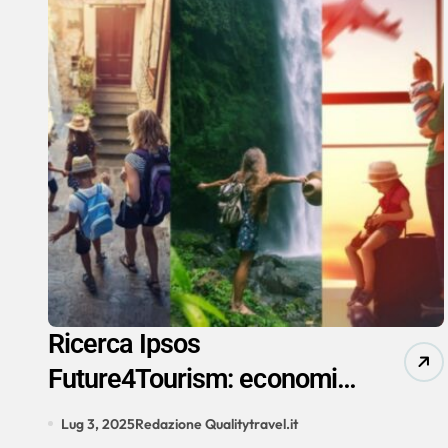
Ricerca Ipsos
Future4Tourism: economia
e demografia trasformano
Lug 3, 2025
Redazione Qualitytravel.it