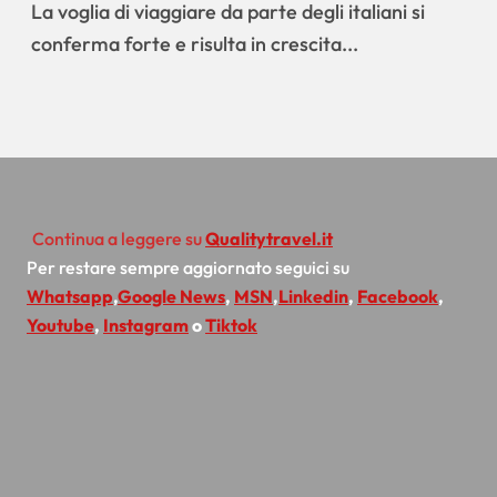
contengono i costi con
La voglia di viaggiare da parte degli italiani si
l’extralberghiero
conferma forte e risulta in crescita...
Continua a leggere su
Qualitytravel.it
Per restare sempre aggiornato seguici su
Whatsapp
,
Google News
,
MSN
,
Linkedin
,
Facebook
,
Youtube
,
Instagram
o
Tiktok