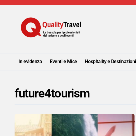
Salta
al
contenuto
In evidenza
Eventi e Mice
Hospitality e Destinazion
future4tourism