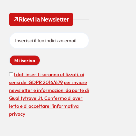
e
r
c
Ricevi la Newsletter
a
p
e
r
:
I dati inseriti saranno utilizzati, ai
sensi del GDPR 2016/679 per inviare
newsletter e informazioni da parte di
Qualitytravel.it. Confermo di aver
letto e di accettare l'informativa
privacy