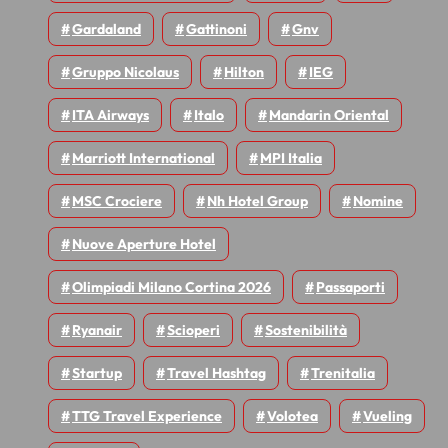
Gardaland
Gattinoni
Gnv
Gruppo Nicolaus
Hilton
IEG
ITA Airways
Italo
Mandarin Oriental
Marriott International
MPI Italia
MSC Crociere
Nh Hotel Group
Nomine
Nuove Aperture Hotel
Olimpiadi Milano Cortina 2026
Passaporti
Ryanair
Scioperi
Sostenibilità
Startup
Travel Hashtag
Trenitalia
TTG Travel Experience
Volotea
Vueling