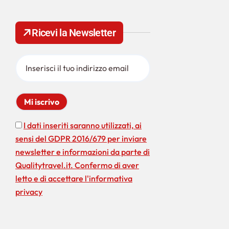
e
r
c
Ricevi la Newsletter
a
p
e
r
:
I dati inseriti saranno utilizzati, ai
sensi del GDPR 2016/679 per inviare
newsletter e informazioni da parte di
Qualitytravel.it. Confermo di aver
letto e di accettare l'informativa
privacy