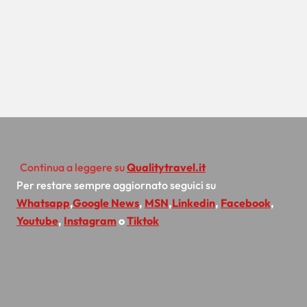
Continua a leggere su
Qualitytravel.it
Per restare sempre aggiornato seguici su
Whatsapp
,
Google News
,
MSN
,
Linkedin
,
Facebook
,
Youtube
,
Instagram
o
Tiktok