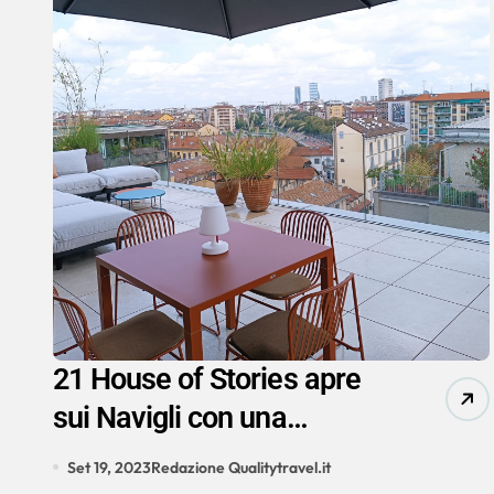
21 House of Stories apre
sui Navigli con una
terrazza segreta per gli
Set 19, 2023
Redazione Qualitytravel.it