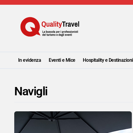
Salta
al
contenuto
In evidenza
Eventi e Mice
Hospitality e Destinazion
Navigli