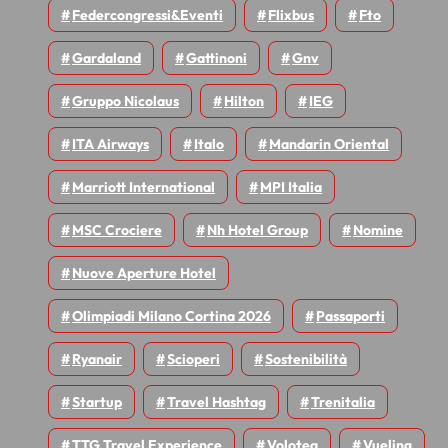
Federcongressi&eventi
Flixbus
Fto
Gardaland
Gattinoni
Gnv
Gruppo Nicolaus
Hilton
IEG
ITA Airways
Italo
Mandarin Oriental
Marriott International
MPI Italia
MSC Crociere
Nh Hotel Group
Nomine
Nuove Aperture Hotel
Olimpiadi Milano Cortina 2026
Passaporti
Ryanair
Scioperi
Sostenibilità
Startup
Travel Hashtag
Trenitalia
TTG Travel Experience
Volotea
Vueling