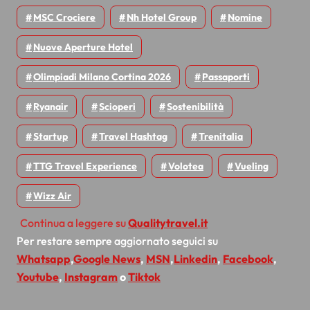
MSC Crociere
Nh Hotel Group
Nomine
Nuove Aperture Hotel
Olimpiadi Milano Cortina 2026
Passaporti
Ryanair
Scioperi
Sostenibilità
Startup
Travel Hashtag
Trenitalia
TTG Travel Experience
Volotea
Vueling
Wizz Air
Continua a leggere su
Qualitytravel.it
Per restare sempre aggiornato seguici su
Whatsapp
,
Google News
,
MSN
,
Linkedin
,
Facebook
,
Youtube
,
Instagram
o
Tiktok