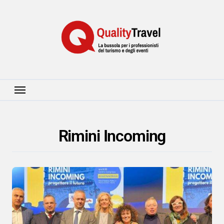
Salta
al
contenuto
Rimini Incoming