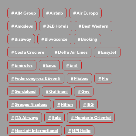
AIM Group
Airbnb
Air Europa
Amadeus
B&B Hotels
Best Western
Bizaway
Bluvacanze
Booking
Costa Crociere
Delta Air Lines
EasyJet
Emirates
Enac
Enit
Federcongressi&eventi
Flixbus
Fto
Gardaland
Gattinoni
Gnv
Gruppo Nicolaus
Hilton
IEG
ITA Airways
Italo
Mandarin Oriental
Marriott International
MPI Italia