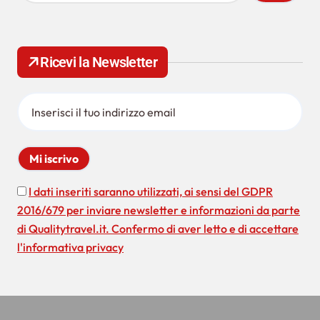
c
e
r
c
Ricevi la Newsletter
a
p
e
r
:
I dati inseriti saranno utilizzati, ai sensi del GDPR
2016/679 per inviare newsletter e informazioni da parte
di Qualitytravel.it. Confermo di aver letto e di accettare
l'informativa privacy