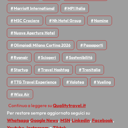
Marriott International
MPI Italia
MSC Crociere
Nh Hotel Group
Nomine
Nuove Aperture Hotel
Olimpiadi Milano Cortina 2026
Passaporti
Ryanair
Scioperi
Sostenibilità
Startup
Travel Hashtag
Trenitalia
TTG Travel Experience
Volotea
Vueling
Wizz Air
Continua a leggere su
Qualitytravel.it
Per restare sempre aggiornato seguici su
Whatsapp
,
Google News
,
MSN
,
Linkedin
,
Facebook
,
Youtube
,
Instagram
o
Tiktok