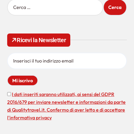
R
i
c
e
r
c
Ricevi la Newsletter
a
p
e
r
:
I dati inseriti saranno utilizzati, ai sensi del GDPR
2016/679 per inviare newsletter e informazioni da parte
di Qualitytravel.it. Confermo di aver letto e di accettare
l'informativa privacy