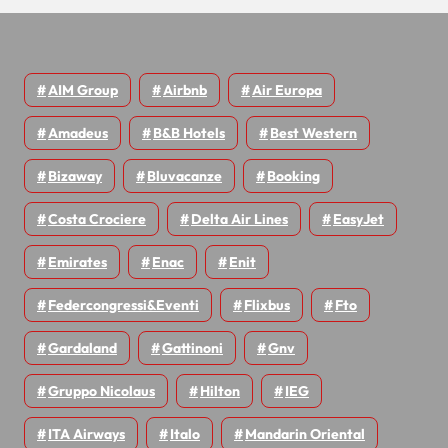
AIM Group
Airbnb
Air Europa
Amadeus
B&B Hotels
Best Western
Bizaway
Bluvacanze
Booking
Costa Crociere
Delta Air Lines
EasyJet
Emirates
Enac
Enit
Federcongressi&eventi
Flixbus
Fto
Gardaland
Gattinoni
Gnv
Gruppo Nicolaus
Hilton
IEG
ITA Airways
Italo
Mandarin Oriental