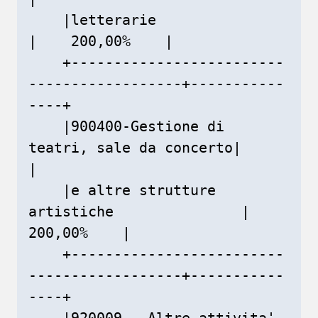
    |letterarie                                 
|    200,00%    |

    +-------------------------
------------------+-----------
----+

    |900400-Gestione di 
teatri, sale da concerto|               
|

    |e altre strutture 
artistiche               |    
200,00%    |

    +-------------------------
------------------+-----------
----+

    |920009 - Altre attivita' 