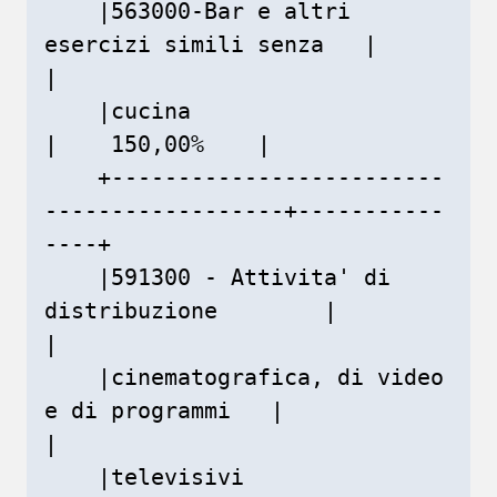
    |563000-Bar e altri 
esercizi simili senza   |               
|

    |cucina                                     
|    150,00%    |

    +-------------------------
------------------+-----------
----+

    |591300 - Attivita' di 
distribuzione        |               
|

    |cinematografica, di video 
e di programmi   |               
|

    |televisivi                                 