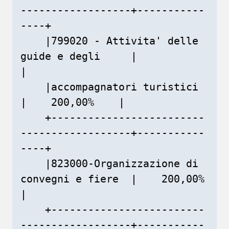
------------------+-----------
----+

    |799020 - Attivita' delle 
guide e degli     |               
|

    |accompagnatori turistici                   
|    200,00%    |

    +-------------------------
------------------+-----------
----+

    |823000-Organizzazione di 
convegni e fiere  |    200,00%    
|

    +-------------------------
------------------+-----------