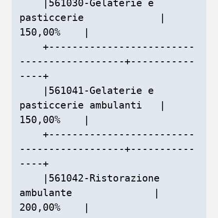
    |561030-Gelaterie e 
pasticcerie             |    
150,00%    |

    +-------------------------
------------------+-----------
----+

    |561041-Gelaterie e 
pasticcerie ambulanti   |    
150,00%    |

    +-------------------------
------------------+-----------
----+

    |561042-Ristorazione 
ambulante              |    
200,00%    |
