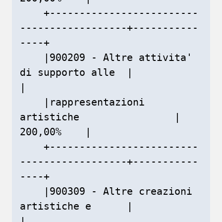
    +-------------------------
------------------+-----------
----+

    |900209 - Altre attivita' 
di supporto alle  |               
|

    |rappresentazioni 
artistiche                |    
200,00%    |

    +-------------------------
------------------+-----------
----+

    |900309 - Altre creazioni 
artistiche e      |               
|
