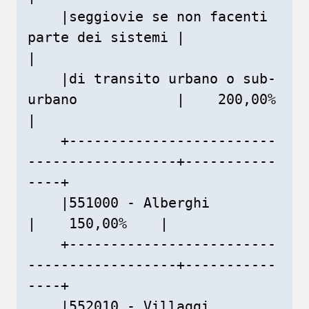
    |seggiovie se non facenti 
parte dei sistemi |               
|

    |di transito urbano o sub-
urbano            |    200,00%    
|

    +-------------------------
------------------+-----------
----+

    |551000 - Alberghi                          
|    150,00%    |

    +-------------------------
------------------+-----------
----+

    |552010 - Villaggi 