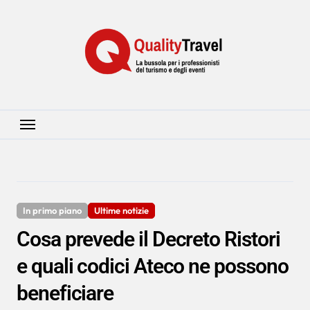
Salta
al
contenuto
In primo piano
Ultime notizie
Cosa prevede il Decreto Ristori
e quali codici Ateco ne possono
beneficiare