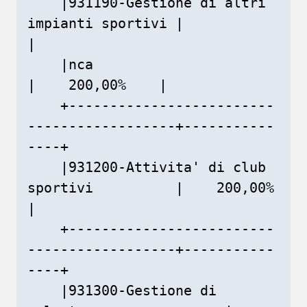
    |931190-Gestione di altri 
impianti sportivi |               
|

    |nca                                        
|    200,00%    |

    +-------------------------
------------------+-----------
----+

    |931200-Attivita' di club 
sportivi          |    200,00%    
|

    +-------------------------
------------------+-----------
----+

    |931300-Gestione di 