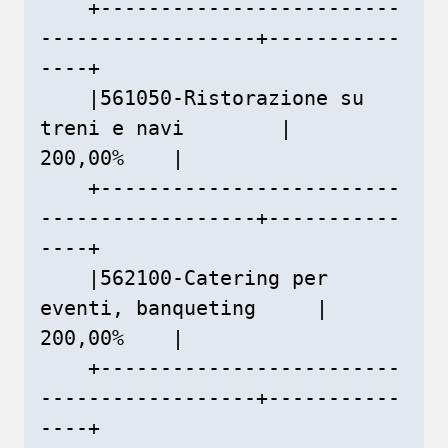
    +-------------------------
------------------+-----------
----+

    |561050-Ristorazione su 
treni e navi        |    
200,00%    |

    +-------------------------
------------------+-----------
----+

    |562100-Catering per 
eventi, banqueting     |    
200,00%    |

    +-------------------------
------------------+-----------
----+
