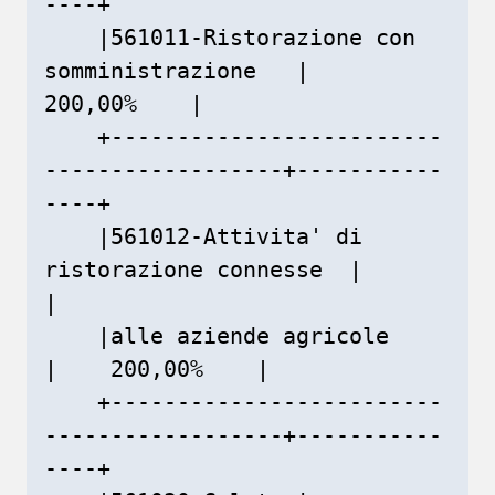
----+

    |561011-Ristorazione con 
somministrazione   |    
200,00%    |

    +-------------------------
------------------+-----------
----+

    |561012-Attivita' di 
ristorazione connesse  |               
|

    |alle aziende agricole                      
|    200,00%    |

    +-------------------------
------------------+-----------
----+
