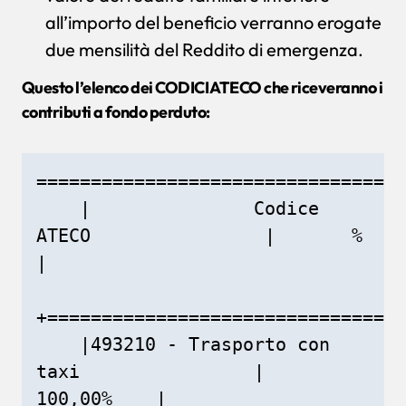
all’importo del beneficio verranno erogate
due mensilità del Reddito di emergenza.
Questo l’elenco dei CODICI ATECO che riceveranno i
contributi a fondo perduto:
==================================
    |               Codice 
ATECO                |       %       
|

+=================================
    |493210 - Trasporto con 
taxi                |    
100,00%    |
