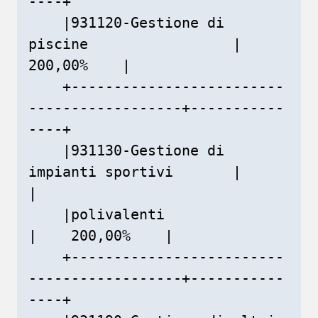
----+

    |931120-Gestione di 
piscine                 |    
200,00%    |

    +-------------------------
------------------+-----------
----+

    |931130-Gestione di 
impianti sportivi       |               
|

    |polivalenti                                
|    200,00%    |

    +-------------------------
------------------+-----------
----+
