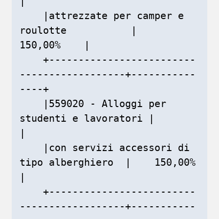
|

    |attrezzate per camper e 
roulotte           |    
150,00%    |

    +-------------------------
------------------+-----------
----+

    |559020 - Alloggi per 
studenti e lavoratori |               
|

    |con servizi accessori di 
tipo alberghiero  |    150,00%    
|

    +-------------------------
------------------+-----------