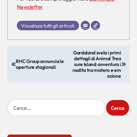
Newsletter
Visualizza tutti gli articoli
N
Gardaland svela i primi
dettagli di Animal Trea
a
RHC Group annuncia le
sure Island: avventura i
aperture stagionali
v
nedita tra mistero e em
ozione
i
g
a
R
i
z
c
i
e
r
o
c