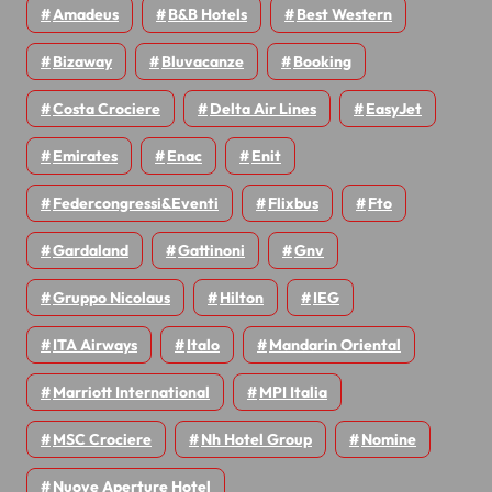
Amadeus
B&B Hotels
Best Western
Bizaway
Bluvacanze
Booking
Costa Crociere
Delta Air Lines
EasyJet
Emirates
Enac
Enit
Federcongressi&eventi
Flixbus
Fto
Gardaland
Gattinoni
Gnv
Gruppo Nicolaus
Hilton
IEG
ITA Airways
Italo
Mandarin Oriental
Marriott International
MPI Italia
MSC Crociere
Nh Hotel Group
Nomine
Nuove Aperture Hotel