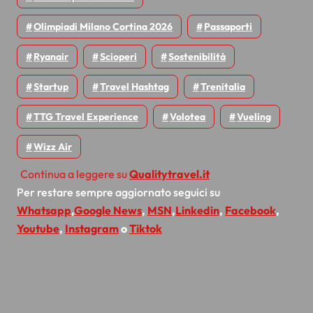
Olimpiadi Milano Cortina 2026
Passaporti
Ryanair
Scioperi
Sostenibilità
Startup
Travel Hashtag
Trenitalia
TTG Travel Experience
Volotea
Vueling
Wizz Air
Continua a leggere su
Qualitytravel.it
Per restare sempre aggiornato seguici su
Whatsapp
,
Google News
,
MSN
,
Linkedin
,
Facebook
,
Youtube
,
Instagram
o
Tiktok