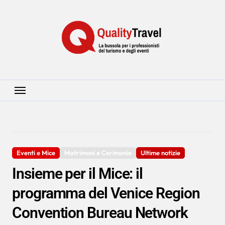
Salta
al
contenuto
Eventi e Mice
Matrimoni e Cerimonie
Ultime notizie
Insieme per il Mice: il
programma del Venice Region
Convention Bureau Network