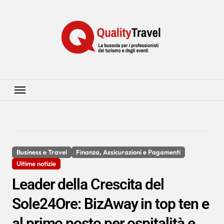
Salta
al
contenuto
Business e Travel
Finanza, Assicurazioni e Pagamenti
Ultime notizie
Leader della Crescita del
Sole24Ore: BizAway in top ten e
al primo posto per ospitalità e