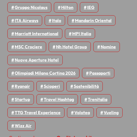
Gruppo Nicolaus
Hilton
IEG
ITA Airways
Italo
Mandarin Oriental
Marriott International
MPI Italia
MSC Crociere
Nh Hotel Group
Nomine
Nuove Aperture Hotel
Olimpiadi Milano Cortina 2026
Passaporti
Ryanair
Scioperi
Sostenibilità
Startup
Travel Hashtag
Trenitalia
TTG Travel Experience
Volotea
Vueling
Wizz Air