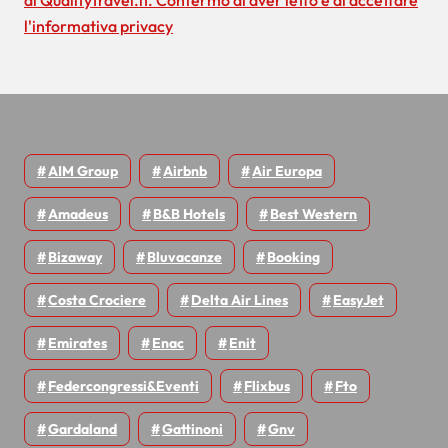
c
l'informativa privacy
o
l
i
AIM Group
Airbnb
Air Europa
Amadeus
B&B Hotels
Best Western
Bizaway
Bluvacanze
Booking
Costa Crociere
Delta Air Lines
EasyJet
Emirates
Enac
Enit
Federcongressi&eventi
Flixbus
Fto
Gardaland
Gattinoni
Gnv