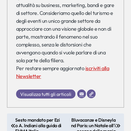
attualità su business, marketing, bandi e gare
di settore. Consideriamo quello del turismo e
degli eventi un unico grande settore da
approcciare con una visione globale e non di
parte, mostrando il fenomeno nel suo
complesso, senza le distorsioni che
avvengono quando si vuole parlare di una
sola parte della filiera.
Per restare sempre aggiornato
iscriviti alla
Newsletter
Visualizza tutti gli articoli
N
Sesto mandato per Ezi
Bluvacanze e Disneyla
o A. Indiani alla guida di
nd Paris: un Natale all’i
a