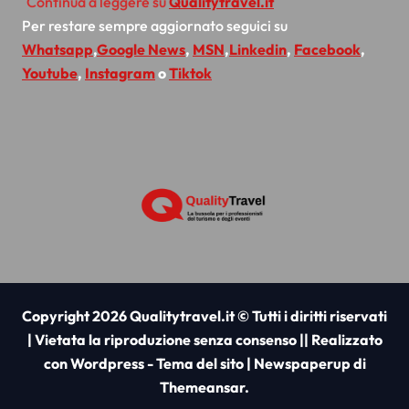
Continua a leggere su
Qualitytravel.it
Per restare sempre aggiornato seguici su
Whatsapp
,
Google News
,
MSN
,
Linkedin
,
Facebook
,
Youtube
,
Instagram
o
Tiktok
Copyright 2026 Qualitytravel.it © Tutti i diritti riservati
| Vietata la riproduzione senza consenso || Realizzato
con Wordpress - Tema del sito
|
Newspaperup
di
Themeansar
.