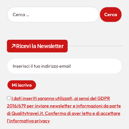
R
i
c
e
r
c
Ricevi la Newsletter
a
p
e
r
:
I dati inseriti saranno utilizzati, ai sensi del GDPR
2016/679 per inviare newsletter e informazioni da parte
di Qualitytravel.it. Confermo di aver letto e di accettare
l'informativa privacy