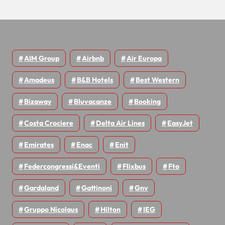
AIM Group
Airbnb
Air Europa
Amadeus
B&B Hotels
Best Western
Bizaway
Bluvacanze
Booking
Costa Crociere
Delta Air Lines
EasyJet
Emirates
Enac
Enit
Federcongressi&eventi
Flixbus
Fto
Gardaland
Gattinoni
Gnv
Gruppo Nicolaus
Hilton
IEG