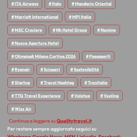
ITA Airways
Italo
Mandarin Oriental
Marriott International
MPI Italia
MSC Crociere
Nh Hotel Group
Nomine
Nuove Aperture Hotel
Olimpiadi Milano Cortina 2026
Passaporti
Ryanair
Scioperi
Sostenibilità
Startup
Travel Hashtag
Trenitalia
TTG Travel Experience
Volotea
Vueling
Wizz Air
Continua a leggere su
Qualitytravel.it
Per restare sempre aggiornato seguici su
Whatsapp
,
Google News
,
MSN
,
Linkedin
,
Facebook
,