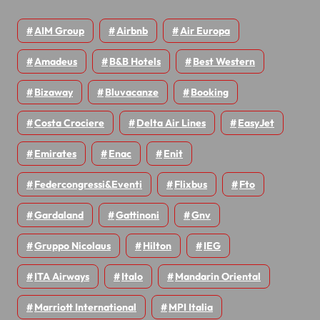
AIM Group
Airbnb
Air Europa
Amadeus
B&B Hotels
Best Western
Bizaway
Bluvacanze
Booking
Costa Crociere
Delta Air Lines
EasyJet
Emirates
Enac
Enit
Federcongressi&eventi
Flixbus
Fto
Gardaland
Gattinoni
Gnv
Gruppo Nicolaus
Hilton
IEG
ITA Airways
Italo
Mandarin Oriental
Marriott International
MPI Italia