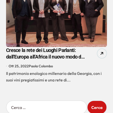
Cresce la rete dei Luoghi Parlanti:
dall’Europa all’Africa il nuovo modo di
viaggiare
Ott 25, 2022
Paola Colombo
Il patrimonio enologico millenario della Georgia, con i
suoi vini pregiatissimi e una rete di...
R
i