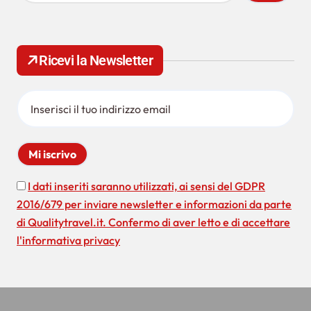
c
e
r
c
Ricevi la Newsletter
a
p
e
r
:
I dati inseriti saranno utilizzati, ai sensi del GDPR
2016/679 per inviare newsletter e informazioni da parte
di Qualitytravel.it. Confermo di aver letto e di accettare
l'informativa privacy