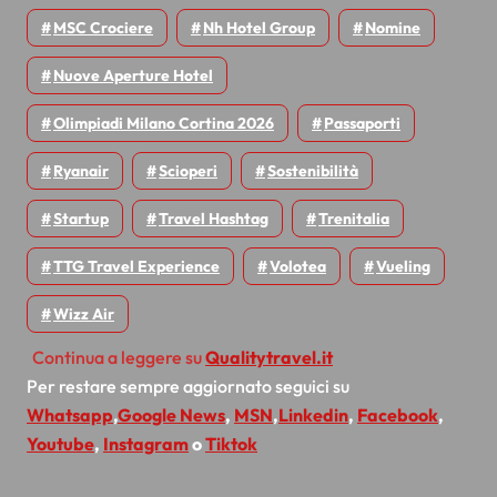
MSC Crociere
Nh Hotel Group
Nomine
Nuove Aperture Hotel
Olimpiadi Milano Cortina 2026
Passaporti
Ryanair
Scioperi
Sostenibilità
Startup
Travel Hashtag
Trenitalia
TTG Travel Experience
Volotea
Vueling
Wizz Air
Continua a leggere su
Qualitytravel.it
Per restare sempre aggiornato seguici su
Whatsapp
,
Google News
,
MSN
,
Linkedin
,
Facebook
,
Youtube
,
Instagram
o
Tiktok