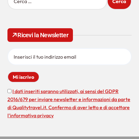
i
c
e
r
c
Ricevi la Newsletter
a
p
e
r
:
I dati inseriti saranno utilizzati, ai sensi del GDPR
2016/679 per inviare newsletter e informazioni da parte
di Qualitytravel.it. Confermo di aver letto e di accettare
l'informativa privacy