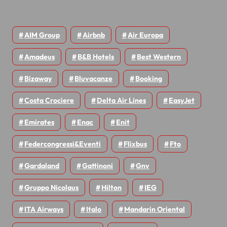
AIM Group
Airbnb
Air Europa
Amadeus
B&B Hotels
Best Western
Bizaway
Bluvacanze
Booking
Costa Crociere
Delta Air Lines
EasyJet
Emirates
Enac
Enit
Federcongressi&eventi
Flixbus
Fto
Gardaland
Gattinoni
Gnv
Gruppo Nicolaus
Hilton
IEG
ITA Airways
Italo
Mandarin Oriental