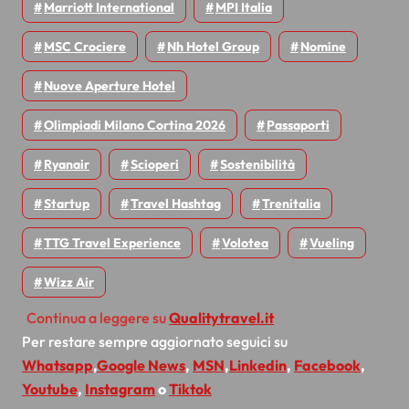
Marriott International
MPI Italia
MSC Crociere
Nh Hotel Group
Nomine
Nuove Aperture Hotel
Olimpiadi Milano Cortina 2026
Passaporti
Ryanair
Scioperi
Sostenibilità
Startup
Travel Hashtag
Trenitalia
TTG Travel Experience
Volotea
Vueling
Wizz Air
Continua a leggere su
Qualitytravel.it
Per restare sempre aggiornato seguici su
Whatsapp
,
Google News
,
MSN
,
Linkedin
,
Facebook
,
Youtube
,
Instagram
o
Tiktok