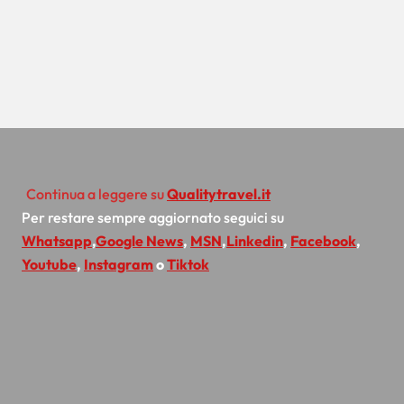
Continua a leggere su
Qualitytravel.it
Per restare sempre aggiornato seguici su
Whatsapp
,
Google News
,
MSN
,
Linkedin
,
Facebook
,
Youtube
,
Instagram
o
Tiktok