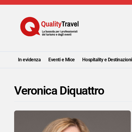
Salta
al
contenuto
In evidenza
Eventi e Mice
Hospitality e Destinazion
Veronica Diquattro