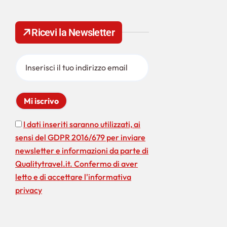
e
r
c
Ricevi la Newsletter
a
p
e
r
:
I dati inseriti saranno utilizzati, ai
sensi del GDPR 2016/679 per inviare
newsletter e informazioni da parte di
Qualitytravel.it. Confermo di aver
letto e di accettare l'informativa
privacy