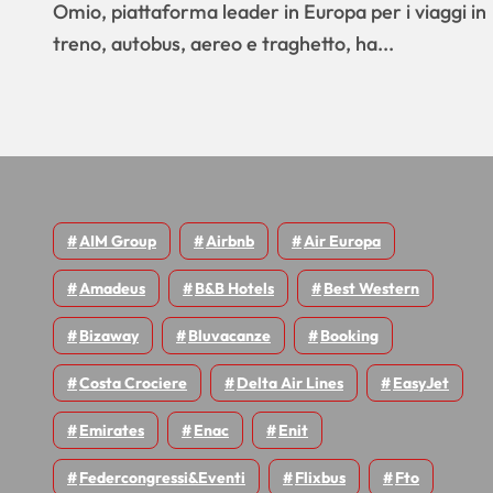
Omio, piattaforma leader in Europa per i viaggi in
treno, autobus, aereo e traghetto, ha...
AIM Group
Airbnb
Air Europa
Amadeus
B&B Hotels
Best Western
Bizaway
Bluvacanze
Booking
Costa Crociere
Delta Air Lines
EasyJet
Emirates
Enac
Enit
Federcongressi&eventi
Flixbus
Fto