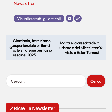
Newsletter
Visualizza tutti gli articoli
N
Giordania, tra turismo
Malta e la crescita del t
esperienziale e rilanci
a
urismo e del Mice: inter
o: le strategie per la rip
vista a Ester Tamasi
v
resa nel 2025
i
g
R
a
i
z
c
e
i
r
o
c
Ricevi la Newsletter
a