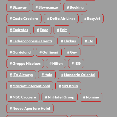
Bizaway
Bluvacanze
Booking
Costa Crociere
Delta Air Lines
EasyJet
Emirates
Enac
Enit
Federcongressi&eventi
Flixbus
Fto
Gardaland
Gattinoni
Gnv
Gruppo Nicolaus
Hilton
IEG
ITA Airways
Italo
Mandarin Oriental
Marriott International
MPI Italia
MSC Crociere
Nh Hotel Group
Nomine
Nuove Aperture Hotel