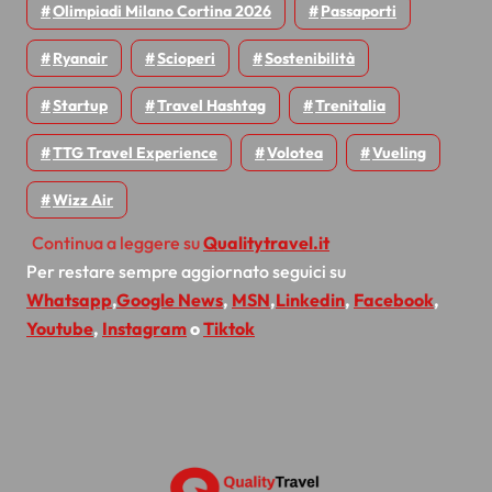
Olimpiadi Milano Cortina 2026
Passaporti
Ryanair
Scioperi
Sostenibilità
Startup
Travel Hashtag
Trenitalia
TTG Travel Experience
Volotea
Vueling
Wizz Air
Continua a leggere su
Qualitytravel.it
Per restare sempre aggiornato seguici su
Whatsapp
,
Google News
,
MSN
,
Linkedin
,
Facebook
,
Youtube
,
Instagram
o
Tiktok