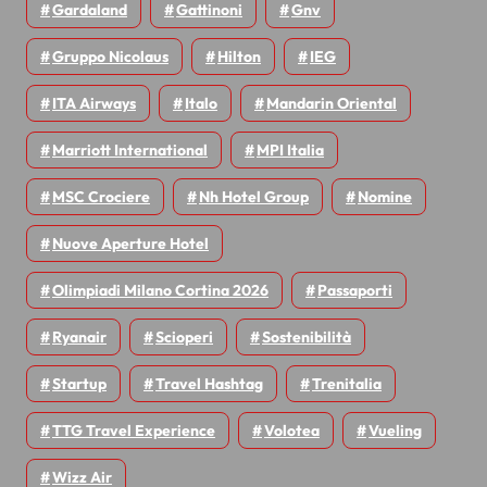
Gardaland
Gattinoni
Gnv
Gruppo Nicolaus
Hilton
IEG
ITA Airways
Italo
Mandarin Oriental
Marriott International
MPI Italia
MSC Crociere
Nh Hotel Group
Nomine
Nuove Aperture Hotel
Olimpiadi Milano Cortina 2026
Passaporti
Ryanair
Scioperi
Sostenibilità
Startup
Travel Hashtag
Trenitalia
TTG Travel Experience
Volotea
Vueling
Wizz Air