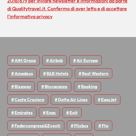
2016/679 per inviare newsletter e informazioni da parte
c
di Qualitytravel.it. Confermo di aver letto e di accettare
l'informativa privacy
o
l
i
AIM Group
Airbnb
Air Europa
Amadeus
B&B Hotels
Best Western
Bizaway
Bluvacanze
Booking
Costa Crociere
Delta Air Lines
EasyJet
Emirates
Enac
Enit
Federcongressi&eventi
Flixbus
Fto