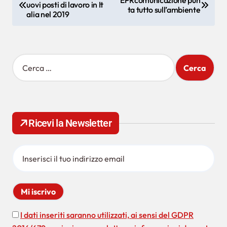
uovi posti di lavoro in It
a
ta tutto sull’ambiente
alia nel 2019
v
i
g
R
i
a
c
z
e
r
i
c
Ricevi la Newsletter
o
a
p
n
e
e
r
:
a
r
t
I dati inseriti saranno utilizzati, ai sensi del GDPR
i