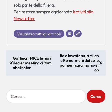
sola parte della filiera.
Per restare sempre aggiornato
iscriviti alla
Newsletter
Visualizza tutti gli articoli
N
Italo investe sulla Milan
Gattinoni MICE firma il
o Roma: metà dei colle
a
dealer meeting di Yam
gamenti saranno no-st
aha Motor
v
op
i
g
R
a
i
z
c
e
i