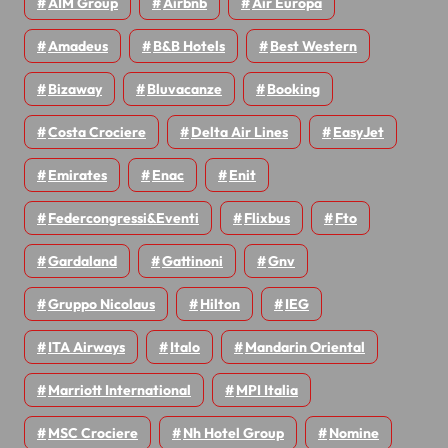
AIM Group
Airbnb
Air Europa
Amadeus
B&B Hotels
Best Western
Bizaway
Bluvacanze
Booking
Costa Crociere
Delta Air Lines
EasyJet
Emirates
Enac
Enit
Federcongressi&eventi
Flixbus
Fto
Gardaland
Gattinoni
Gnv
Gruppo Nicolaus
Hilton
IEG
ITA Airways
Italo
Mandarin Oriental
Marriott International
MPI Italia
MSC Crociere
Nh Hotel Group
Nomine