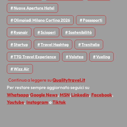
Nuove Aperture Hotel
Olimpiadi Milano Cortina 2026
Passaporti
Ryanair
Scioperi
Sostenibilità
Startup
Travel Hashtag
Trenitalia
TTG Travel Experience
Volotea
Vueling
Wizz Air
Continua a leggere su
Qualitytravel.it
Per restare sempre aggiornato seguici su
Whatsapp
,
Google News
,
MSN
,
Linkedin
,
Facebook
,
Youtube
,
Instagram
o
Tiktok