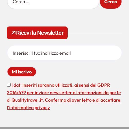
a
i
z
c
e
i
r
o
c
Ricevi la Newsletter
a
n
p
e
e
r
a
:
r
t
i
I dati inseriti saranno utilizzati, ai sensi del GDPR
2016/679 per inviare newsletter e informazioni da parte
c
di Qualitytravel.it. Confermo di aver letto e di accettare
o
l'informativa privacy
l
i