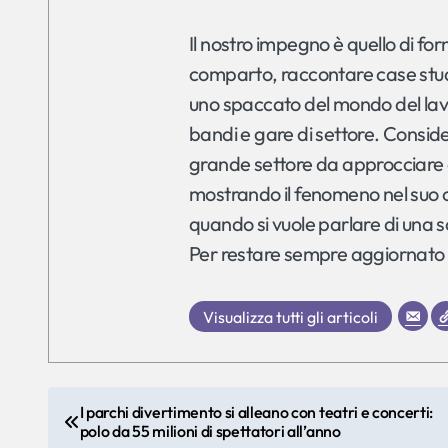
Il nostro impegno è quello di fo
comparto, raccontare case study e
uno spaccato del mondo del lavor
bandi e gare di settore. Conside
grande settore da approcciare c
mostrando il fenomeno nel suo 
quando si vuole parlare di una so
Per restare sempre aggiornato
Visualizza tutti gli articoli
N
I parchi divertimento si alleano con teatri e concerti:
polo da 55 milioni di spettatori all’anno
a