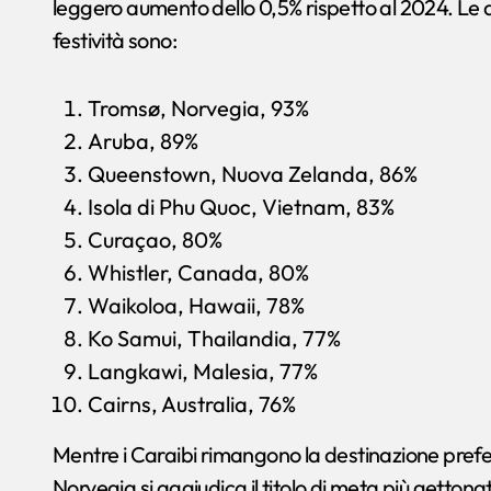
leggero aumento dello 0,5% rispetto al 2024. Le d
festività sono:
Tromsø, Norvegia, 93%
Aruba, 89%
Queenstown, Nuova Zelanda, 86%
Isola di Phu Quoc, Vietnam, 83%
Curaçao, 80%
Whistler, Canada, 80%
Waikoloa, Hawaii, 78%
Ko Samui, Thailandia, 77%
Langkawi, Malesia, 77%
Cairns, Australia, 76%
Mentre i Caraibi rimangono la destinazione preferi
Norvegia si aggiudica il titolo di meta più gettona