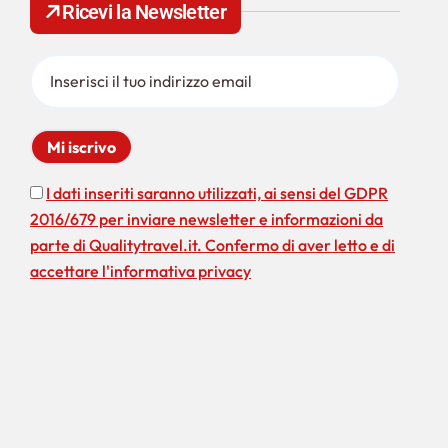
Ricevi la Newsletter
a
p
e
r
:
I dati inseriti saranno utilizzati, ai sensi del GDPR
2016/679 per inviare newsletter e informazioni da
parte di Qualitytravel.it. Confermo di aver letto e di
accettare l'informativa privacy