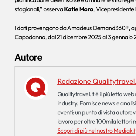
stagionali,” osserva
Katie Moro
, Vicepresidente
I dati provengono da Amadeus Demand360®, aggio
Capodanno, dal 21 dicembre 2025 al 3 gennaio 
Autore
Redazione Qualitytravel.
Qualitytravel.it è il più letto web magazine indipendente b2b della travel & event
industry. Fornisce news e analis
eventi: un punto di vista autorevo
lavoro per oltre 100mila lettori m
Scopri di più nel nostro Mediakit