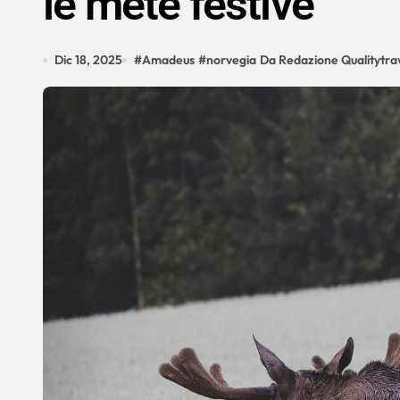
le mete festive
Dic 18, 2025
#
Amadeus
#
norvegia
Da Redazione Qualitytrav