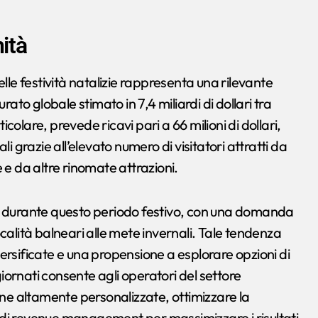
ità
lle festività natalizie rappresenta una rilevante
rato globale stimato in 7,4 miliardi di dollari tra
olare, prevede ricavi pari a 66 milioni di dollari,
i grazie all’elevato numero di visitatori attratti da
 e da altre rinomate attrazioni.
se durante questo periodo festivo, con una domanda
calità balneari alle mete invernali. Tale tendenza
ersificate e una propensione a esplorare opzioni di
ornati consente agli operatori del settore
e altamente personalizzate, ottimizzare la
ie di revenue management per massimizzare i risultati