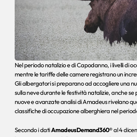
Nel periodo natalizio e di Capodanno, i livelli di occupazione si mantengono costanti a livello globale,
mentre le tariffe delle camere registrano un incr
Gli albergatori si preparano ad accogliere una nut
sulla neve durante le festività natalizie, anche s
nuove e avanzate analisi di Amadeus rivelano qual
classifiche di occupazione alberghiera nel perio
Secondo i dati
AmadeusDemand360®
al 4 dice