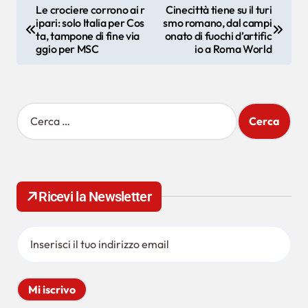
N
Le crociere corrono ai r
Cinecittà tiene su il turi
ipari: solo Italia per Cos
smo romano, dal campi
a
ta, tampone di fine via
onato di fuochi d’artific
v
ggio per MSC
io a Roma World
i
g
R
a
i
z
c
e
i
r
o
c
Ricevi la Newsletter
a
n
p
e
e
r
a
:
r
t