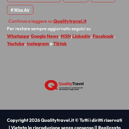
Wizz Air
Continua a leggere su
Qualitytravel.it
Per restare sempre aggiornato seguici su
Whatsapp
,
Google News
,
MSN
,
Linkedin
,
Facebook
,
Youtube
,
Instagram
o
Tiktok
Copyright 2026 Qualitytravel.it © Tutti i diritti riservati
| Vietata la riproduzione senza consenso || Realizzato