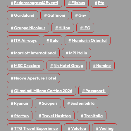
Federcongressi&eventi
Flixbus
Fto
Gardaland
Gattinoni
Gnv
Gruppo Nicolaus
Hilton
IEG
ITA Airways
Italo
Mandarin Oriental
Marriott International
MPI Italia
MSC Crociere
Nh Hotel Group
Nomine
Nuove Aperture Hotel
Olimpiadi Milano Cortina 2026
Passaporti
Ryanair
Scioperi
Sostenibilità
Startup
Travel Hashtag
Trenitalia
TTG Travel Experience
Volotea
Vueling