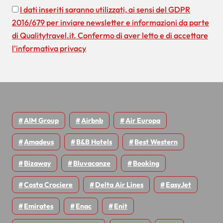
i
I dati inseriti saranno utilizzati, ai sensi del GDPR
2016/679 per inviare newsletter e informazioni da parte
c
di Qualitytravel.it. Confermo di aver letto e di accettare
o
l'informativa privacy
l
i
AIM Group
Airbnb
Air Europa
Amadeus
B&B Hotels
Best Western
Bizaway
Bluvacanze
Booking
Costa Crociere
Delta Air Lines
EasyJet
Emirates
Enac
Enit