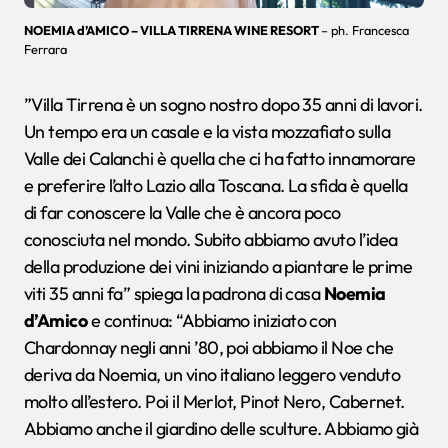
NOEMIA d’AMICO – VILLA TIRRENA WINE RESORT
– ph. Francesca
Ferrara
”Villa Tirrena è un sogno nostro dopo 35 anni di lavori.
Un tempo era un casale e la vista mozzafiato sulla
Valle dei Calanchi è quella che ci ha fatto innamorare
e preferire l’alto Lazio alla Toscana. La sfida è quella
di far conoscere la Valle che è ancora poco
conosciuta nel mondo. Subito abbiamo avuto l’idea
della produzione dei vini iniziando a piantare le prime
viti 35 anni fa” spiega la padrona di casa
Noemia
d’Amico
e continua: “Abbiamo iniziato con
Chardonnay negli anni ’80, poi abbiamo il Noe che
deriva da Noemia, un vino italiano leggero venduto
molto all’estero. Poi il Merlot, Pinot Nero, Cabernet.
Abbiamo anche il giardino delle sculture. Abbiamo già