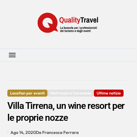
Salta
al
contenuto
Location per eventi
Matrimoni e Cerimonie
Ultime notizie
Villa Tirrena, un wine resort per
le proprie nozze
Ago 14, 2020
Da Francesca Ferrara