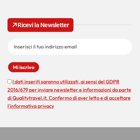
i
e
r
o
c
n
Ricevi la Newsletter
a
p
e
e
a
r
:
r
t
i
I dati inseriti saranno utilizzati, ai sensi del GDPR
c
2016/679 per inviare newsletter e informazioni da parte
o
di Qualitytravel.it. Confermo di aver letto e di accettare
l
l'informativa privacy
i