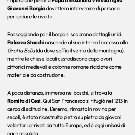
Impero che persino
Papa Alessandro VI e suo figlio
Giovanni Borgia
dovettero intervenire di persona
per sedare le rivolte.
Passeggiando per il borgo si scoprono dettagli unici:
Palazzo Stocchi
nasconde al suo interno l’accesso alla
Grotta Eolia
(da dove soffia il vento della montagna),
mentre le chiese locali custodiscono capolavori
pittorici medievali e colonne romane riciclate come
materiale da costruzione.
A poca distanza, immersa nei boschi, si trova la
Romita di Cesi
. Qui San Francesco si rifugiò nel 1213 in
cerca di solitudine. L’eremo, rimasto in rovina per
secoli, è stato ricostruito pietra su pietra da giovani
volontari arrivati da tutta Europa, ed è oggi un’oasi di
pace assoluta.