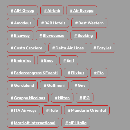
AIM Group
Airbnb
Air Europa
Amadeus
B&B Hotels
Best Western
Bizaway
Bluvacanze
Booking
Costa Crociere
Delta Air Lines
EasyJet
Emirates
Enac
Enit
Federcongressi&eventi
Flixbus
Fto
Gardaland
Gattinoni
Gnv
Gruppo Nicolaus
Hilton
IEG
ITA Airways
Italo
Mandarin Oriental
Marriott International
MPI Italia