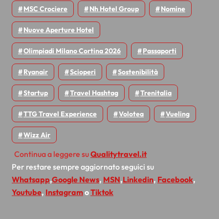
MSC Crociere
Nh Hotel Group
Nomine
Nuove Aperture Hotel
Olimpiadi Milano Cortina 2026
Passaporti
Ryanair
Scioperi
Sostenibilità
Startup
Travel Hashtag
Trenitalia
TTG Travel Experience
Volotea
Vueling
Wizz Air
Continua a leggere su
Qualitytravel.it
Per restare sempre aggiornato seguici su
Whatsapp
,
Google News
,
MSN
,
Linkedin
,
Facebook
,
Youtube
,
Instagram
o
Tiktok