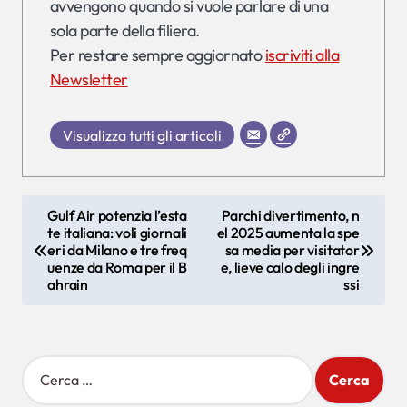
avvengono quando si vuole parlare di una
sola parte della filiera.
Per restare sempre aggiornato
iscriviti alla
Newsletter
Visualizza tutti gli articoli
N
Gulf Air potenzia l’esta
Parchi divertimento, n
te italiana: voli giornali
el 2025 aumenta la spe
a
eri da Milano e tre freq
sa media per visitator
v
uenze da Roma per il B
e, lieve calo degli ingre
ahrain
ssi
i
g
a
R
i
z
c