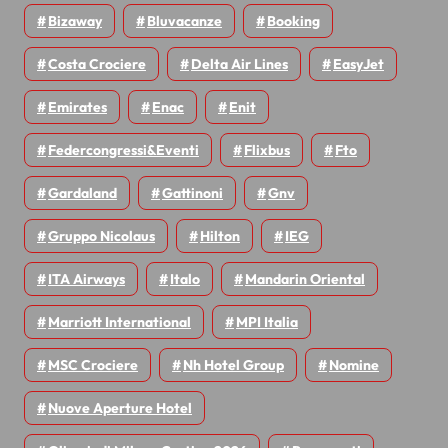
Bizaway
Bluvacanze
Booking
Costa Crociere
Delta Air Lines
EasyJet
Emirates
Enac
Enit
Federcongressi&eventi
Flixbus
Fto
Gardaland
Gattinoni
Gnv
Gruppo Nicolaus
Hilton
IEG
ITA Airways
Italo
Mandarin Oriental
Marriott International
MPI Italia
MSC Crociere
Nh Hotel Group
Nomine
Nuove Aperture Hotel