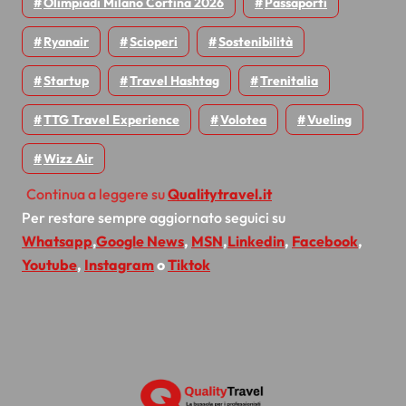
Olimpiadi Milano Cortina 2026
Passaporti
Ryanair
Scioperi
Sostenibilità
Startup
Travel Hashtag
Trenitalia
TTG Travel Experience
Volotea
Vueling
Wizz Air
Continua a leggere su
Qualitytravel.it
Per restare sempre aggiornato seguici su
Whatsapp
,
Google News
,
MSN
,
Linkedin
,
Facebook
,
Youtube
,
Instagram
o
Tiktok