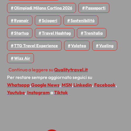
Olimpiadi Milano Cortina 2026
Passaporti
Ryanair
Scioperi
Sostenibilità
Startup
Travel Hashtag
Trenitalia
TTG Travel Experience
Volotea
Vueling
Wizz Air
Continua a leggere su
Qualitytravel.it
Per restare sempre aggiornato seguici su
Whatsapp
,
Google News
,
MSN
,
Linkedin
,
Facebook
,
Youtube
,
Instagram
o
Tiktok