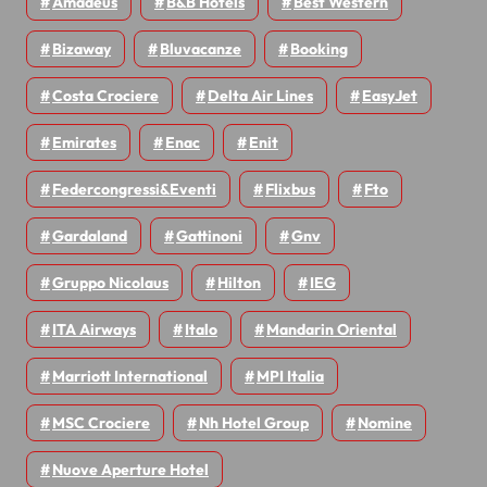
Amadeus
B&B Hotels
Best Western
Bizaway
Bluvacanze
Booking
Costa Crociere
Delta Air Lines
EasyJet
Emirates
Enac
Enit
Federcongressi&eventi
Flixbus
Fto
Gardaland
Gattinoni
Gnv
Gruppo Nicolaus
Hilton
IEG
ITA Airways
Italo
Mandarin Oriental
Marriott International
MPI Italia
MSC Crociere
Nh Hotel Group
Nomine
Nuove Aperture Hotel