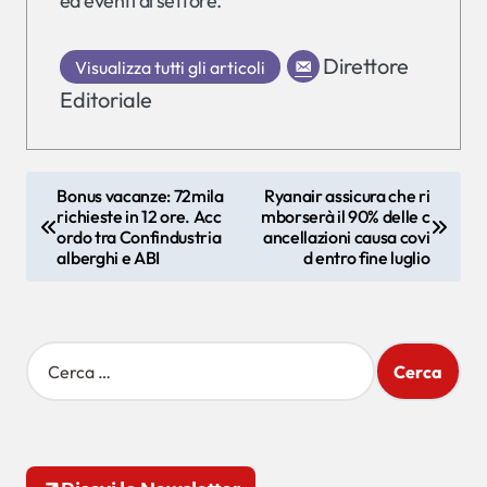
ed eventi di settore.
Direttore
Visualizza tutti gli articoli
Editoriale
N
Bonus vacanze: 72mila
Ryanair assicura che ri
richieste in 12 ore. Acc
mborserà il 90% delle c
a
ordo tra Confindustria
ancellazioni causa covi
v
alberghi e ABI
d entro fine luglio
i
g
R
a
i
z
c
e
i
r
o
c