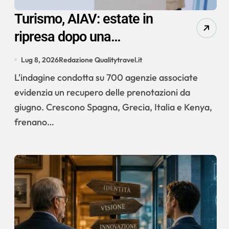
Turismo, AIAV: estate in
ripresa dopo una
primavera difficile, ma il
Lug 8, 2026
Redazione Qualitytravel.it
mercato resta prudente
L'indagine condotta su 700 agenzie associate
evidenzia un recupero delle prenotazioni da
giugno. Crescono Spagna, Grecia, Italia e Kenya,
frenano…