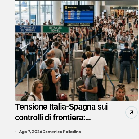
Tensione Italia-Spagna sui
controlli di frontiera:
respinto l’ultimatum di
Ago 7, 2026
Domenico Palladino