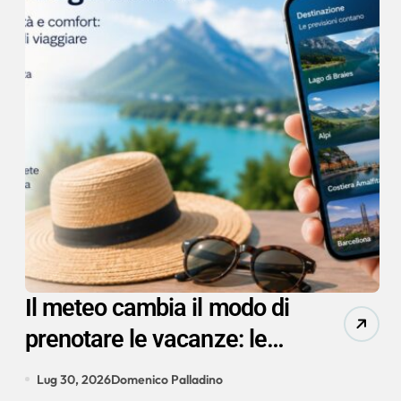
Il meteo cambia il modo di
prenotare le vacanze: le
strategie per intercettare i
Lug 30, 2026
Domenico Palladino