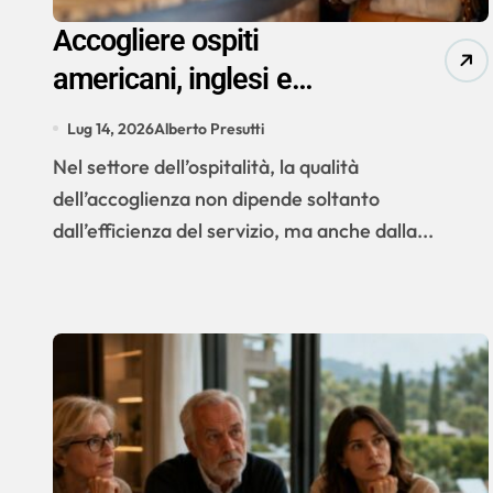
Accogliere ospiti
americani, inglesi e
tedeschi: come
Lug 14, 2026
Alberto Presutti
trasformare le differenze
Nel settore dell’ospitalità, la qualità
culturali in un valore per
dell’accoglienza non dipende soltanto
l’hospitality
dall’efficienza del servizio, ma anche dalla...