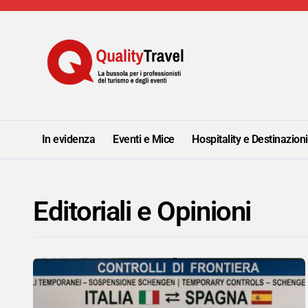
Salta
al
contenuto
In evidenza
Eventi e Mice
Hospitality e Destinazion
Editoriali e Opinioni