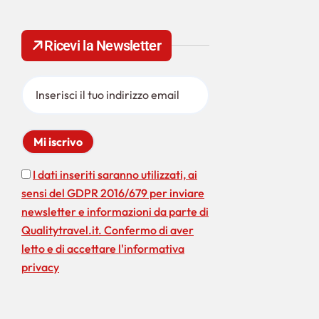
e
r
c
Ricevi la Newsletter
a
p
e
r
:
I dati inseriti saranno utilizzati, ai
sensi del GDPR 2016/679 per inviare
newsletter e informazioni da parte di
Qualitytravel.it. Confermo di aver
letto e di accettare l'informativa
privacy