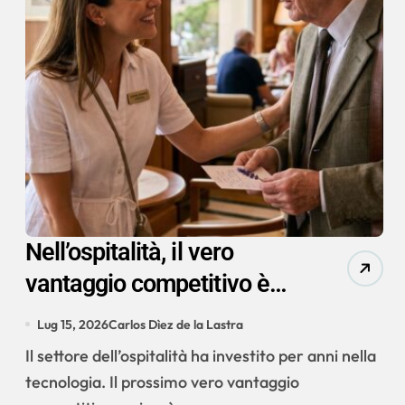
Nell’ospitalità, il vero
vantaggio competitivo è
ancora più umano
Lug 15, 2026
Carlos Dìez de la Lastra
Il settore dell’ospitalità ha investito per anni nella
tecnologia. Il prossimo vero vantaggio