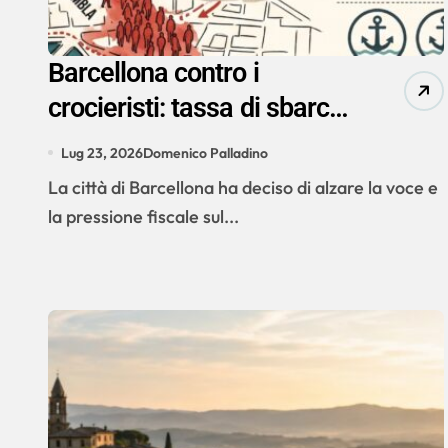
Barcellona contro i
crocieristi: tassa di sbarco
fino a 30 euro. Ma la
Lug 23, 2026
Domenico Palladino
salverà dall’overtourism?
La città di Barcellona ha deciso di alzare la voce e
la pressione fiscale sul...