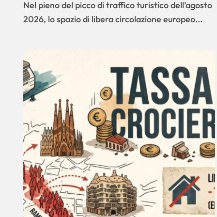
Madrid. Ecco chi rischia più
Nel pieno del picco di traffico turistico dell’agosto
disagi
2026, lo spazio di libera circolazione europeo...