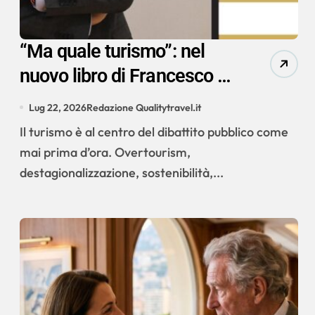
“Ma quale turismo”: nel
nuovo libro di Francesco di
Cesare una riflessione sul
Lug 22, 2026
Redazione Qualitytravel.it
futuro del settore
Il turismo è al centro del dibattito pubblico come
mai prima d’ora. Overtourism,
destagionalizzazione, sostenibilità,...